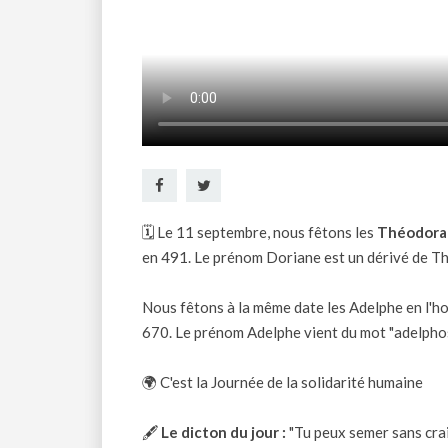
🗓 Le 11 septembre, nous fêtons les
Théodora 
en 491. Le prénom Doriane est un dérivé de Thé
Nous fêtons à la même date les Adelphe en l'h
670. Le prénom Adelphe vient du mot "adelphos" q
🌍 C'est la Journée de la solidarité humaine
🖋
Le dicton du jour :
"Tu peux semer sans crai